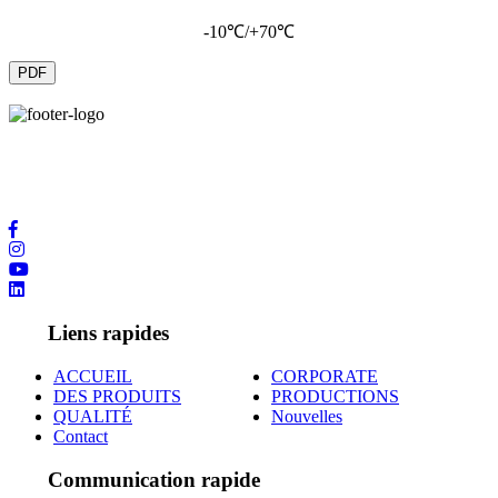
-10℃/+70℃
PDF
Nous vous fournissons la plus haute qualité de service en ayant les
dernières technologies et des contacts internationaux dans le
domaine de la DES PRODUITS.
Liens rapides
ACCUEIL
CORPORATE
DES PRODUITS
PRODUCTIONS
QUALITÉ
Nouvelles
Contact
Communication rapide