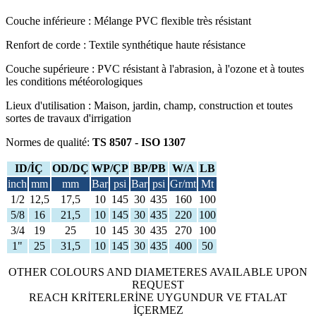
Couche inférieure : Mélange PVC flexible très résistant
Renfort de corde : Textile synthétique haute résistance
Couche supérieure : PVC résistant à l'abrasion, à l'ozone et à toutes
les conditions météorologiques
Lieux d'utilisation : Maison, jardin, champ, construction et toutes
sortes de travaux d'irrigation
Normes de qualité:
TS 8507 - ISO 1307
ID/İÇ
OD/DÇ
WP/ÇP
BP/PB
W/A
LB
inch
mm
mm
Bar
psi
Bar
psi
Gr/mt
Mt
1/2
12,5
17,5
10
145
30
435
160
100
5/8
16
21,5
10
145
30
435
220
100
3/4
19
25
10
145
30
435
270
100
1"
25
31,5
10
145
30
435
400
50
OTHER COLOURS AND DIAMETERES AVAILABLE UPON
REQUEST
REACH KRİTERLERİNE UYGUNDUR VE FTALAT
İÇERMEZ