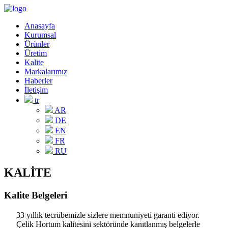
Anasayfa
Kurumsal
Ürünler
Üretim
Kalite
Markalarımız
Haberler
İletişim
tr
AR
DE
EN
FR
RU
KALİTE
Kalite Belgeleri
33 yıllık tecrübemizle sizlere memnuniyeti garanti ediyor.
Çelik Hortum kalitesini sektöründe kanıtlanmış belgelerle