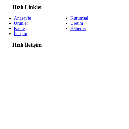
Hızlı Linkler
Anasayfa
Kurumsal
Ürünler
Üretim
Kalite
Haberler
İletişim
Hızlı İletişim
Adres:
2. Organize Sanayi Bölgesi
Reisköy Caddesi No:6 Konya / Türkiye
Telefon:
+90 332 239 00 68
-
69
Email:
info@celikhortum.com.tr
© Copyright © 2020 | ÇELİK HORTUM